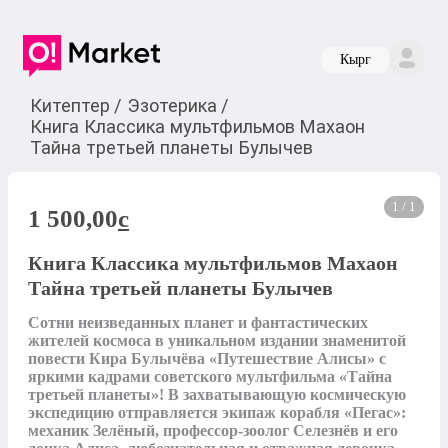
Кырг
Китептер
/
Эзотерика
/
Книга Классика мультфильмов Махаон
Тайна третьей планеты Булычев
1 / 1
1 500,00
c
Книга Классика мультфильмов Махаон
Тайна третьей планеты Булычев
Сотни неизведанных планет и фантастических 
жителей космоса в уникальном издании знаменитой 
повести Кира Булычёва «Путешествие Алисы» с 
яркими кадрами советского мультфильма «Тайна 
третьей планеты»! В захватывающую космическую 
экспедицию отправляется экипаж корабля «Пегас»: 
механик Зелёный, профессор-зоолог Селезнёв и его 