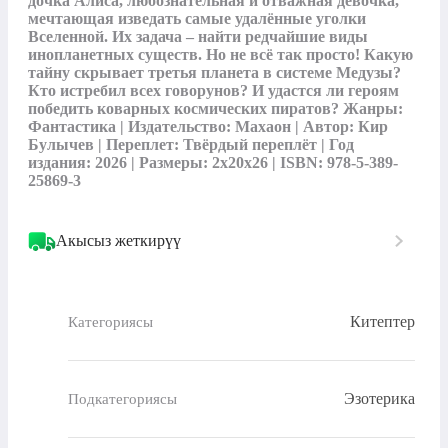
дочка Алиса, любознательная и отважная девочка, 
мечтающая изведать самые удалённые уголки 
Вселенной. Их задача – найти редчайшие виды 
инопланетных существ. Но не всё так просто! Какую 
тайну скрывает третья планета в системе Медузы? 
Кто истребил всех говорунов? И удастся ли героям 
победить коварных космических пиратов? Жанры: 
Фантастика | Издательство: Махаон | Автор: Кир 
Булычев | Переплет: Твёрдый переплёт | Год 
издания: 2026 | Размеры: 2x20x26 | ISBN: 978-5-389-
25869-3
Акысыз жеткирүү
Китептер
Категориясы
Эзотерика
Подкатегориясы