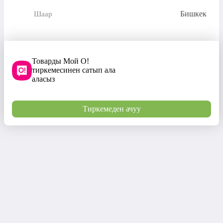
Бишкек
Шаар
Товарды Мой О!
тиркемесинен сатып ала
аласыз
Тиркемеден ачуу