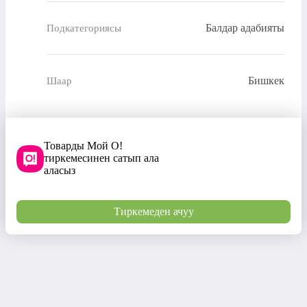
Балдар адабияты
Подкатегориясы
Бишкек
Шаар
Товарды Мой О!
тиркемесинен сатып ала
аласыз
Тиркемеден ачуу