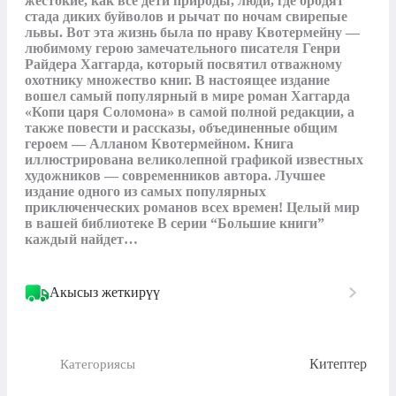
жестокие, как все дети природы, люди, где бродят 
стада диких буйволов и рычат по ночам свирепые 
львы. Вот эта жизнь была по нраву Квотермейну — 
любимому герою замечательного писателя Генри 
Райдера Хаггарда, который посвятил отважному 
охотнику множество книг. В настоящее издание 
вошел самый популярный в мире роман Хаггарда 
«Копи царя Соломона» в самой полной редакции, а 
также повести и рассказы, объединенные общим 
героем — Алланом Квотермейном. Книга 
иллюстрирована великолепной графикой известных 
художников — современников автора. Лучшее 
издание одного из самых популярных 
приключенческих романов всех времен! Целый мир 
в вашей библиотеке В серии “Большие книги” 
каждый найдет…
Акысыз жеткирүү
Китептер
Категориясы