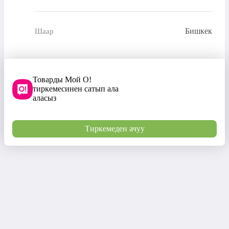
Бишкек
Шаар
Товарды Мой О!
тиркемесинен сатып ала
аласыз
Тиркемеден ачуу