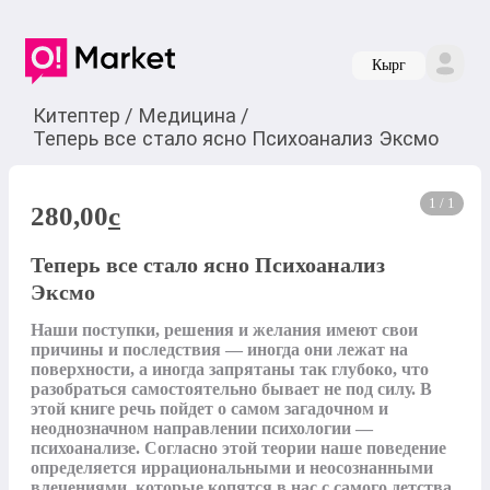
Кырг
Китептер
/
Медицина
/
Теперь все стало ясно Психоанализ Эксмо
1 / 1
280,00
c
Теперь все стало ясно Психоанализ
Эксмо
Наши поступки, решения и желания имеют свои 
причины и последствия — иногда они лежат на 
поверхности, а иногда запрятаны так глубоко, что 
разобраться самостоятельно бывает не под силу. В 
этой книге речь пойдет о самом загадочном и 
неоднозначном направлении психологии — 
психоанализе. Согласно этой теории наше поведение 
определяется иррациональными и неосознанными 
влечениями, которые копятся в нас с самого детства 