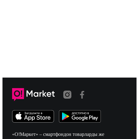
«О!Маркет» – смартфондон товарларды же