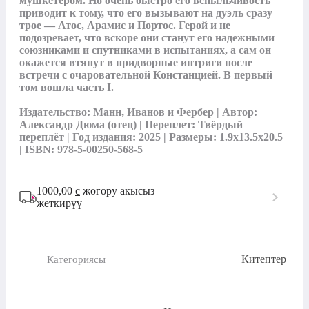
мушкетером. Но очень быстро его вспыльчивость 
приводит к тому, что его вызывают на дуэль сразу 
трое — Атос, Арамис и Портос. Герой и не 
подозревает, что вскоре они станут его надежными 
союзниками и спутниками в испытаниях, а сам он 
окажется втянут в придворные интриги после 
встречи с очаровательной Констанцией. В первый 
том вошла часть I.

Издательство: Манн, Иванов и Фербер | Автор: 
Александр Дюма (отец) | Переплет: Твёрдый 
переплёт | Год издания: 2025 | Размеры: 1.9x13.5x20.5 
| ISBN: 978-5-00250-568-5
1000,00
с
жогору акысыз
жеткирүү
Китептер
Категориясы