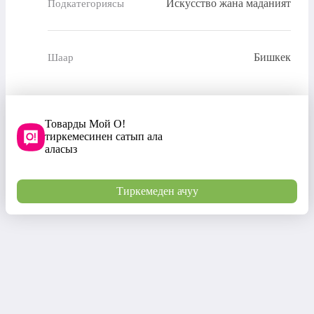
Искусство жана маданият
Подкатегориясы
Бишкек
Шаар
Товарды Мой О!
тиркемесинен сатып ала
аласыз
Тиркемеден ачуу