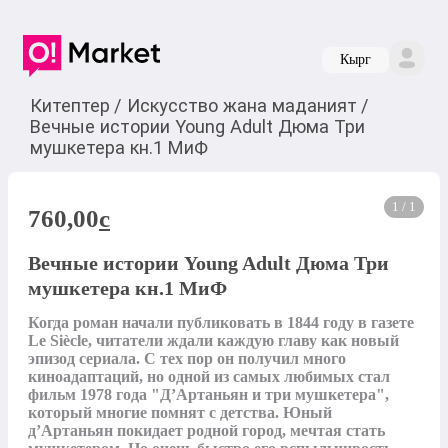
Кырг
Китептер
/
Искусство жана маданият
/
Вечные истории Young Adult Дюма Три
мушкетера кн.1 МиФ
1 / 1
760,00
c
Вечные истории Young Adult Дюма Три
мушкетера кн.1 МиФ
Когда роман начали публиковать в 1844 году в газете 
Le Siècle, читатели ждали каждую главу как новый 
эпизод сериала. С тех пор он получил много 
киноадаптаций, но одной из самых любимых стал 
фильм 1978 года "Д’Артаньян и три мушкетера", 
который многие помнят с детства. Юный 
д’Артаньян покидает родной город, мечтая стать 