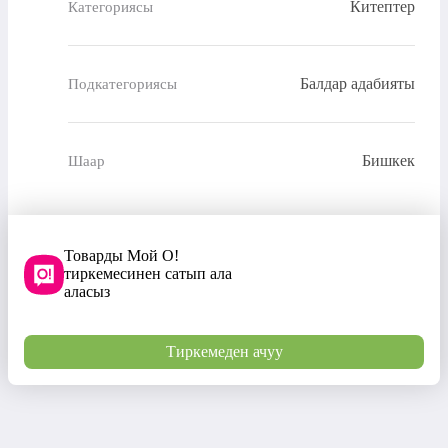
Китептер
Категориясы
Балдар адабияты
Подкатегориясы
Бишкек
Шаар
Товарды Мой О!
тиркемесинен сатып ала
аласыз
Тиркемеден ачуу