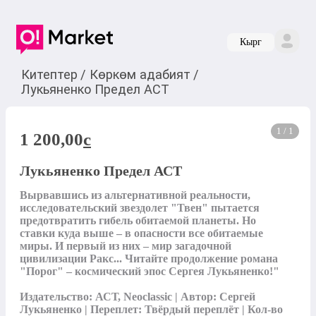
Кырг
Китептер
/
Көркөм адабият
/
Лукьяненко Предел АСТ
1 / 1
1 200,00
c
Лукьяненко Предел АСТ
Вырвавшись из альтернативной реальности, 
исследовательский звездолет "Твен" пытается 
предотвратить гибель обитаемой планеты. Но 
ставки куда выше – в опасности все обитаемые 
миры. И первый из них – мир загадочной 
цивилизации Ракс... Читайте продолжение романа 
"Порог" – космический эпос Сергея Лукьяненко!"

Издательство: АСТ, Neoclassic | Автор: Сергей 
Лукьяненко | Переплет: Твёрдый переплёт | Кол-во 