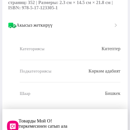
страниц: 352 | Размеры: 2.3 см × 14.5 см × 21.8 см | 
ISBN: 978-5-17-123305-1
Акысыз жеткирүү
Китептер
Категориясы
Көркөм адабият
Подкатегориясы
Бишкек
Шаар
Товарды Мой О!
тиркемесинен сатып ала