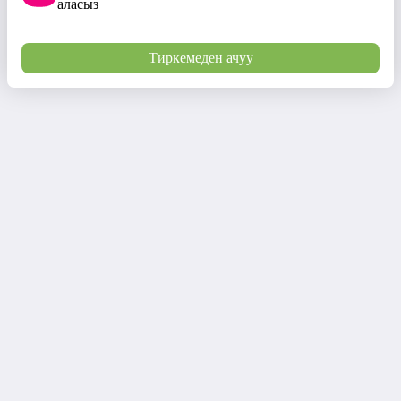
аласыз
Тиркемеден ачуу