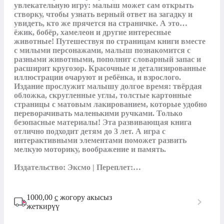
увлекательную игру: малыш может сам открыть 
створку, чтобы узнать верный ответ на загадку и 
увидеть, кто же прячется на страничке. А это… 
ёжик, бобёр, хамелеон и другие интересные 
животные! Путешествуя по страницам книги вместе 
с милыми персонажами, малыш познакомится с 
разными животными, пополнит словарный запас и 
расширит кругозор. Красочные и детализированные 
иллюстрации очаруют и ребёнка, и взрослого. 
Издание прослужит малышу долгое время: твёрдая 
обложка, скругленные углы, толстые картонные 
страницы с матовым лакированием, которые удобно 
переворачивать маленькими ручками. Только 
безопасные материалы! Эта развивающая книга 
отлично подходит детям до 3 лет. А игра с 
интерактивными элементами поможет развить 
мелкую моторику, воображение и память.

Издательство: Эксмо | Переплет:…
1000,00
с
жогору акысыз
жеткирүү