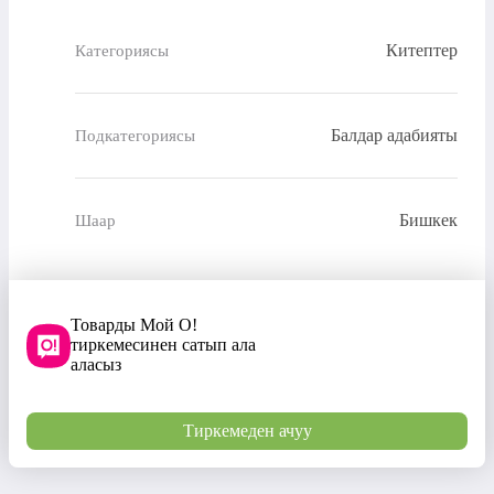
Китептер
Категориясы
Балдар адабияты
Подкатегориясы
Бишкек
Шаар
Товарды Мой О!
тиркемесинен сатып ала
аласыз
Тиркемеден ачуу