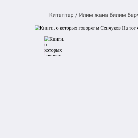
Китептер
/
Илим жана билим бер