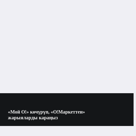
«Мой О!» көчүрүп, «О!Маркеттен»
жарыяларды караңыз
Көчүрүү үчүн камераны QR-кодго
багыттаңыз