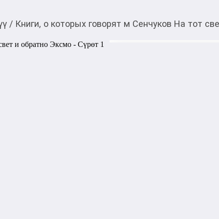
үү
/
Книги, о которых говорят м Сенчуков На тот св
440,00
c
Товарды Мой О!
тиркемесинен сатып ала
Книги, о которых гов
аласыз
обратно Эксмо
Сергей Сеньчуков (отец Фео
много лет работающий на ск
на грани жизни и смерти. Э
лучшие рассказы из двух ег
произведения. Печальные, т
рассказанные с добродушны
случившихся с самим авторо
скорую помощь? Кто направл
помощи? Как прогонять с с
госпитализации? Как одновр
получат ответы на эти и мн
ситуации, в которые попадал