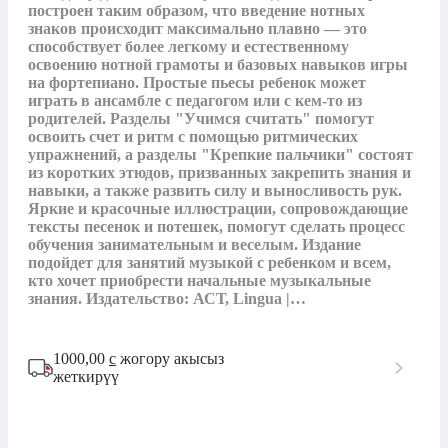
построен таким образом, что введение нотных 
знаков происходит максимально плавно — это 
способствует более легкому и естественному 
освоению нотной грамоты и базовых навыков игры 
на фортепиано. Простые пьесы ребенок может 
играть в ансамбле с педагогом или с кем-то из 
родителей. Разделы "Учимся считать" помогут 
освоить счет и ритм с помощью ритмических 
упражнений, а разделы "Крепкие пальчики" состоят 
из коротких этюдов, призванных закрепить знания и 
навыки, а также развить силу и выносливость рук. 
Яркие и красочные иллюстрации, сопровождающие 
тексты песенок и потешек, помогут сделать процесс 
обучения занимательным и веселым. Издание 
подойдет для занятий музыкой с ребенком и всем, 
кто хочет приобрести начальные музыкальные 
знания. Издательство: АСТ, Lingua |…
1000,00
с
жогору акысыз
жеткирүү