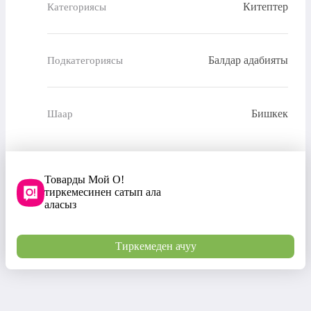
Китептер
Категориясы
Балдар адабияты
Подкатегориясы
Бишкек
Шаар
Товарды Мой О!
тиркемесинен сатып ала
аласыз
Тиркемеден ачуу