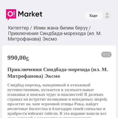
Кырг
Китептер
/
Илим жана билим берүү
/
Приключения Синдбада-морехода (ил. М.
Митрофанова) Эксмо
1 / 1
990,00
c
Приключения Синдбада-морехода (ил. М.
Митрофанова) Эксмо
Синдбад-мореход, находчивый и отважный 
путешественник, пускается в увлекательные 
плаванья в поисках чудес и опасностей! В далеких 
странах он встретит великанов и неведомых зверей, 
пролетит на лапе огромной птицы Рока, найдет 
несметные богатства и благодаря своей смекалке и 
храбрости избежит гибели. В это издание вошли все 