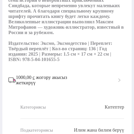
семь историй о невероятных приключениях 
Синдбада, которые непременно увлекут маленьких 
читателей. А благодаря специальному крупному 
шрифту прочитать книгу будет легко каждому. 
Великолепные иллюстрации выполнил Максим 
Митрофанов — художник-иллюстратор, известный в 
России и за рубежом.

Издательство: Эксмо, Эксмодетство | Переплет: 
Твёрдый переплёт | Кол-во страниц: 136 | Год 
издания: 2025 | Размеры: 1.5 см × 17 см × 22 см | 
ISBN: 978-5-04-101655-5
1000,00
с
жогору акысыз
жеткирүү
Китептер
Категориясы
Илим жана билим берүү
Подкатегориясы