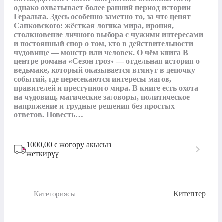
однако охватывает более ранний период истории 
Геральта. Здесь особенно заметно то, за что ценят 
Сапковского: жёсткая логика мира, ирония, 
столкновение личного выбора с чужими интересами 
и постоянный спор о том, кто в действительности 
чудовище — монстр или человек. О чём книга В 
центре романа «Сезон гроз» — отдельная история о 
ведьмаке, который оказывается втянут в цепочку 
событий, где пересекаются интересы магов, 
правителей и преступного мира. В книге есть охота 
на чудовищ, магические заговоры, политическое 
напряжение и трудные решения без простых 
ответов. Повесть…
1000,00
с
жогору акысыз
жеткирүү
Китептер
Категориясы