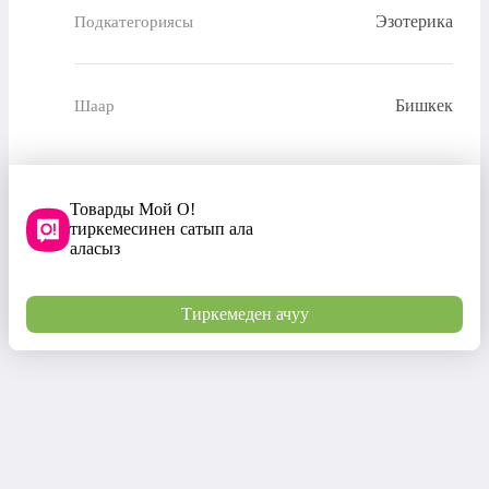
Эзотерика
Подкатегориясы
Бишкек
Шаар
Товарды Мой О!
тиркемесинен сатып ала
аласыз
Тиркемеден ачуу