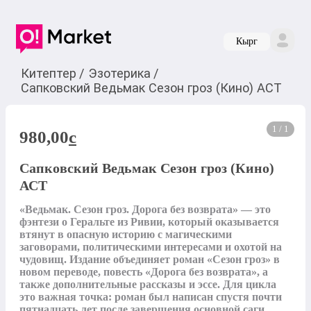
Кырг
Китептер
/
Эзотерика
/
Сапковский Ведьмак Сезон гроз (Кино) АСТ
1 / 1
980,00
c
Сапковский Ведьмак Сезон гроз (Кино)
АСТ
«Ведьмак. Сезон гроз. Дорога без возврата» — это 
фэнтези о Геральте из Ривии, который оказывается 
втянут в опасную историю с магическими 
заговорами, политическими интересами и охотой на 
чудовищ. Издание объединяет роман «Сезон гроз» в 
новом переводе, повесть «Дорога без возврата», а 
также дополнительные рассказы и эссе. Для цикла 
это важная точка: роман был написан спустя почти 
пятнадцать лет после завершения основной саги, 