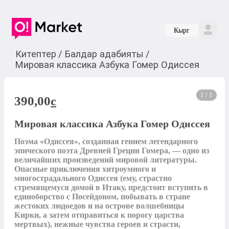
Кырг
Китептер
/
Балдар адабияты
/
Мировая классика Азбука Гомер Одиссея
1 / 1
390,00
c
Мировая классика Азбука Гомер Одиссея
Поэма «Одиссея», созданная гением легендарного 
эпического поэта Древней Греции Гомера, — одно из 
величайших произведений мировой литературы. 
Опасные приключения хитроумного и 
многострадального Одиссея (ему, страстно 
стремящемуся домой в Итаку, предстоит вступить в 
единоборство с Посейдоном, побывать в стране 
жестоких людоедов и на острове волшебницы 
Кирки, а затем отправиться к порогу царства 
мертвых), нежные чувства героев и страсти, 