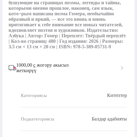
бушующие на страницах поэмы, легенды и тайны, 
которыми овеяно прошлое, наконец, сам язык, 
кото¬рым написана поэма Гомера, необычайно 
образный и яркий, — все это вновь и вновь 
притягивает к себе внимание все новых читателей, 
вдохновляет поэтов и художников. Издательство: 
Азбука | Автор: Гомер | Переплет: Твёрдый переплёт 
| Кол-во страниц: 480 | Год издания: 2026 | Размеры: 
3.5 см × 13 см × 20 см | ISBN: 978-5-389-05731-9
1000,00
с
жогору акысыз
жеткирүү
Китептер
Категориясы
Балдар адабияты
Подкатегориясы