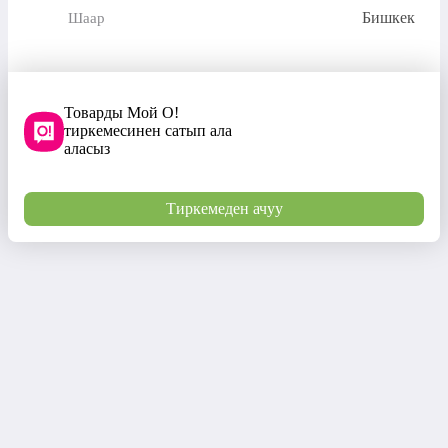
Бишкек
Шаар
Товарды Мой О!
тиркемесинен сатып ала
аласыз
Тиркемеден ачуу