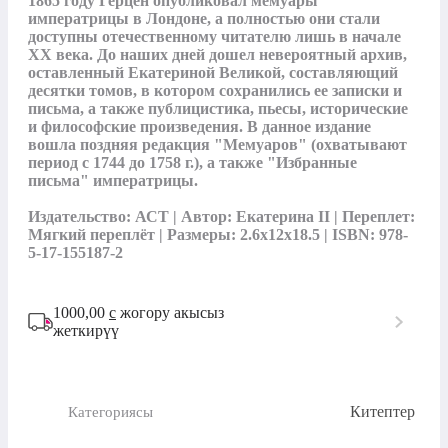
1865 году Герцен опубликовал мемуары 
императрицы в Лондоне, а полностью они стали 
доступны отечественному читателю лишь в начале 
ХХ века. До наших дней дошел невероятный архив, 
оставленный Екатериной Великой, составляющий 
десятки томов, в котором сохранились ее записки и 
письма, а также публицистика, пьесы, исторические 
и философские произведения. В данное издание 
вошла поздняя редакция "Мемуаров" (охватывают 
период с 1744 до 1758 г.), а также "Избранные 
письма" императрицы.

Издательство: АСТ | Автор: Екатерина II | Переплет: 
Мягкий переплёт | Размеры: 2.6x12x18.5 | ISBN: 978-
5-17-155187-2
1000,00
с
жогору акысыз
жеткирүү
Китептер
Категориясы