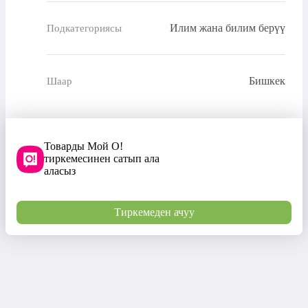
Илим жана билим берүү
Подкатегориясы
Бишкек
Шаар
Товарды Мой О!
тиркемесинен сатып ала
аласыз
Тиркемеден ачуу