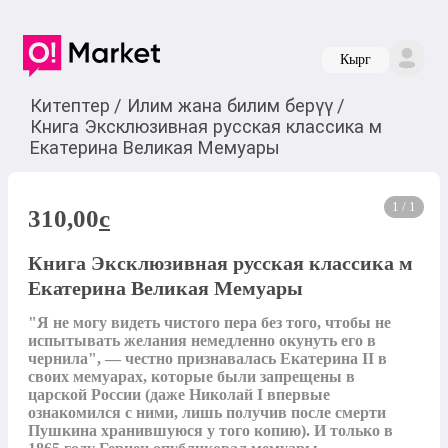
Кырг
Китептер
/
Илим жана билим берүү
/
Книга Эксклюзивная русская классика м
Екатерина Великая Мемуары
1 / 1
310,00
c
Книга Эксклюзивная русская классика м
Екатерина Великая Мемуары
"Я не могу видеть чистого пера без того, чтобы не 
испытывать желания немедленно окунуть его в 
чернила", — честно признавалась Екатерина II в 
своих мемуарах, которые были запрещены в 
царской России (даже Николай I впервые 
ознакомился с ними, лишь получив после смерти 
Пушкина хранившуюся у того копию). И только в 