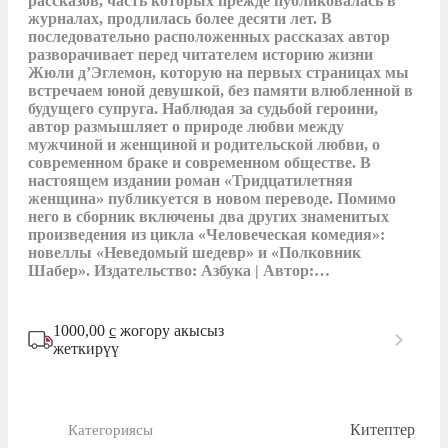
рассказов, часть которых прежде публиковалась в 
журналах, продлилась более десяти лет. В 
последовательно расположенных рассказах автор 
разворачивает перед читателем историю жизни 
Жюли д’Эглемон, которую на первых страницах мы 
встречаем юной девушкой, без памяти влюбленной в 
будущего супруга. Наблюдая за судьбой героини, 
автор размышляет о природе любви между 
мужчиной и женщиной и родительской любви, о 
современном браке и современном обществе. В 
настоящем издании роман «Тридцатилетняя 
женщина» публикуется в новом переводе. Помимо 
него в сборник включены два других знаменитых 
произведения из цикла «Человеческая комедия»: 
новеллы «Неведомый шедевр» и «Полковник 
Шабер». Издательство: Азбука | Автор:…
1000,00
с
жогору акысыз
жеткирүү
Китептер
Категориясы