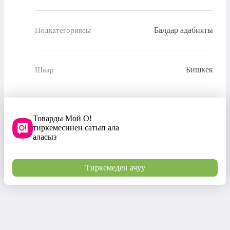
Балдар адабияты
Подкатегориясы
Бишкек
Шаар
Товарды Мой О!
тиркемесинен сатып ала
аласыз
Тиркемеден ачуу