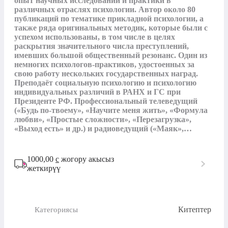
опыт научных исследований и практики в 
различных отраслях психологии. Автор около 80 
публикаций по тематике прикладной психологии, а 
также ряда оригинальных методик, которые были с 
успехом использованы, в том числе в целях 
раскрытия значительного числа преступлений, 
имевших большой общественный резонанс. Один из 
немногих психологов-практиков, удостоенных за 
свою работу нескольких государственных наград. 
Преподаёт социальную психологию и психологию 
индивидуальных различий в РАНХ и ГС при 
Президенте РФ. Профессиональный телеведущий 
(«Будь по-твоему», «Научите меня жить», «Формула 
любви», «Простые сложности», «Перезагрузка», 
«Выход есть» и др.) и радиоведущий («Маяк»,…
1000,00
с
жогору акысыз
жеткирүү
Китептер
Категориясы