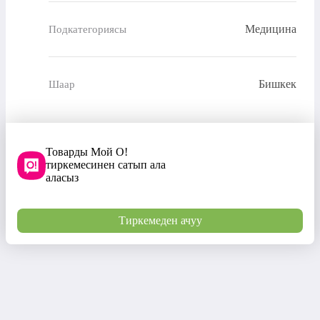
Медицина
Подкатегориясы
Бишкек
Шаар
Товарды Мой О!
тиркемесинен сатып ала
аласыз
Тиркемеден ачуу