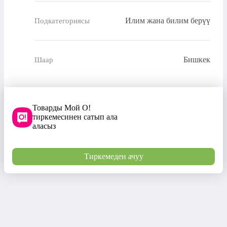
Илим жана билим берүү
Подкатегориясы
Бишкек
Шаар
Товарды Мой О!
тиркемесинен сатып ала
аласыз
Тиркемеден ачуу