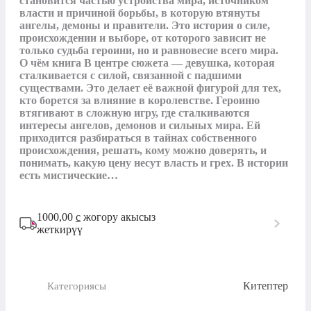
становится частью устройства мира, источником 
власти и причиной борьбы, в которую втянуты 
ангелы, демоны и правители. Это история о силе, 
происхождении и выборе, от которого зависит не 
только судьба героини, но и равновесие всего мира. 
О чём книга В центре сюжета — девушка, которая 
сталкивается с силой, связанной с падшими 
существами. Это делает её важной фигурой для тех, 
кто борется за влияние в королевстве. Героиню 
втягивают в сложную игру, где сталкиваются 
интересы ангелов, демонов и сильных мира. Ей 
приходится разбираться в тайнах собственного 
происхождения, решать, кому можно доверять, и 
понимать, какую цену несут власть и грех. В истории 
есть мистические…
1000,00
с
жогору акысыз
жеткирүү
Китептер
Категориясы