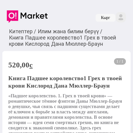
Кырг
Китептер
/
Илим жана билим берүү
/
Книга Падшее королевство1 Грех в твоей
крови Кислород Дана Мюллер-Браун
1 / 1
520,00
c
Книга Падшее королевство1 Грех в твоей
крови Кислород Дана Мюллер-Браун
«Падшее королевство. 1. Грех в твоей крови» — 
романтическое тёмное фэнтези Даны Мюллер-Браун 
о девушке, чья связь с падшими существами делает 
её ключом к борьбе за власть между ангелами, 
демонами и правителями королевства. В основе 
истории — идея семи смертных грехов, но книга не 
сводится к знакомой символике. Здесь грех 