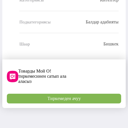
Балдар адабияты
Подкатегориясы
Бишкек
Шаар
Товарды Мой О!
тиркемесинен сатып ала
аласыз
Тиркемеден ачуу