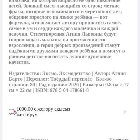
классика, на которой выросло не одно поколение 
детей. Звонкий смех, льющийся со строк; меткие 
фразы, которые вспоминаются и через много лет; 
общение взрослого на языке ребёнка — вот 
формула, что помогает автору привносить самое-
самое в ум и сердце каждого мальчика и каждой 
девочки. Стихотворения Агнии Львовны будут 
сопровождать малыша на протяжении его 
взросления, а герои добрых произведений станут 
надёжными друзьями каждого ребёнка и помогут в 
раннем детстве воспитать лучшие душевные 
качества.

Издательство: Эксмо, Эксмодетство | Автор: Агния 
Барто | Переплет: Твёрдый переплёт | Кол-во 
страниц: 80 | Год издания: 2026 | Размеры: 0.8 см × 17 
см × 22 см | ISBN: 978-5-04-178661-8
1000,00
с
жогору акысыз
жеткирүү
Китептер
Категориясы