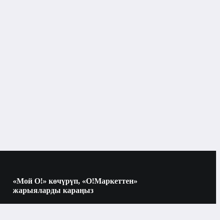
«Мой О!» көчүрүп, «О!Маркеттен»
жарыяларды караңыз
Көчүрүү үчүн камераны QR-кодго
багыттаңыз