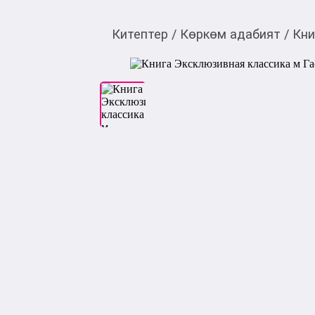
Китептер
/
Көркөм адабият
/
Кни