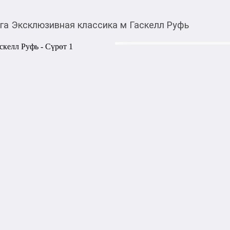
га Эксклюзивная классика м Гаскелл Руфь
390,00
c
Товарды Мой О!
тиркемесинен сатып ала
Книга Эксклюзивная 
аласыз
Случайно оказавшись на вел
сирота и ученица модистки,
и избалованным аристократ
наивностью девушки, Генри 
хладнокровно бросает. Лиш
и поддержки окружающих Ру
женщина твердо решает восп
него достойного человека. И
и самоотверженность застав
отношение…

Издательство: АСТ, Neoclass
Мягкий переплёт | Кол-во стр
| ISBN: 978-5-17-166374-2