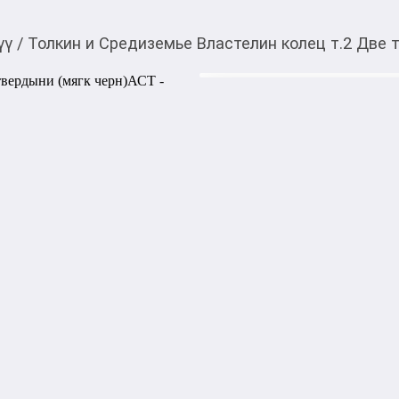
үү
/
Толкин и Средиземье Властелин колец т.2 Две 
590,00
c
Товарды Мой О!
тиркемесинен сатып ала
Толкин и Средиземье 
аласыз
(мягк черн)АСТ
«Властелин колец. Две тве
Рональда Руэла Толкина, од
облик эпического фэнтези 
историю о Кольце, но строит
особенно ясно видны цена вы
меняет судьбы людей, хобби
нескольких сюжетных линия
шире: через путь к Мордору,
с соблазном власти. Этот р
масштабное приключение, п
верность оказывается не ме
После распада Братства Кол