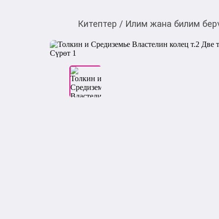
Китептер
/
Илим жана билим бер