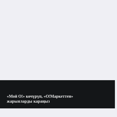
«Мой О!» көчүрүп, «О!Маркеттен»
жарыяларды караңыз
Көчүрүү үчүн камераны QR-кодго
багыттаңыз