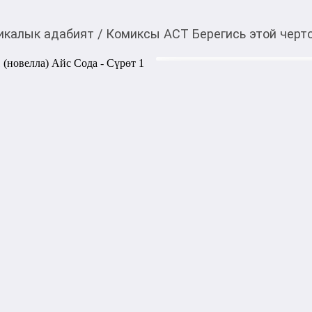
икалык адабият
/
Комиксы АСТ Берегись этой черто
840,00
c
Товарды Мой О!
тиркемесинен сатып ала
Комиксы АСТ Берегись
аласыз
Айс Сода
Итак, меня угораздило прос
именно, Мелиссой Фоддебрат
прекрасно! Мой новообретен
роскоши, комфорта и безгра
собираюсь этим воспользова
что я обязана играть свою р
эту историю и поставлю их в
что Мелисса больше не буд
Фэнтези | Издательство: АС
Переплет: Твёрдый переплёт 
13.5 см × 21 см | ISBN: 978-5