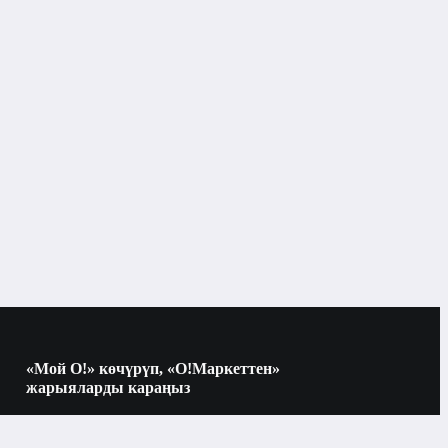
«Мой О!» көчүрүп, «О!Маркеттен»
жарыяларды караңыз
Көчүрүү үчүн камераны QR-кодго
багыттаңыз