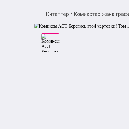
Китептер
/
Комикстер жана граф