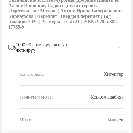
Селяниновиче, Илье Муромце, Добрыне Никитиче, 
Алёше Поповиче, Садко и других героях. 
Издательство: Махаон | Автор: Ирина Валериановна 
Карнаухова | Переплет: Твёрдый переплёт | Год 
издания: 2026 | Размеры: 1x14x21 | ISBN: 978-5-389-
17765-9
1000,00
с
жогору акысыз
жеткирүү
Китептер
Категориясы
Көркөм адабият
Подкатегориясы
Бишкек
Шаар