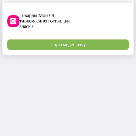
Товарды Мой О!
тиркемесинен сатып ала
аласыз
Тиркемеден ачуу