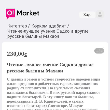
Кырг
Китептер
/
Көркөм адабият
/
Чтение-лучшее учение Садко и другие
русские былины Махаон
1 / 1
230,00
c
Чтение-лучшее учение Садко и другие
русские былины Махаон
С давних времён в устном творчестве народов мира 
жили предания о доблестных героях, защищавших 
родину от неприятеля. На Руси такие сказания 
назывались былинами. В них русский народ славил 
подвиги богатырей. В эту книгу вошли былины, 
пересказанные И. В. Карнауховой, о самых 
известных богатырях: Святогоре, Микуле 