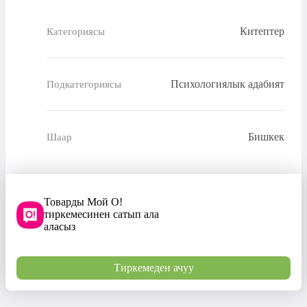
Китептер
Категориясы
Психологиялык адабият
Подкатегориясы
Бишкек
Шаар
Товарды Мой О!
тиркемесинен сатып ала
аласыз
Тиркемеден ачуу