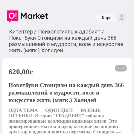
Кырг
Китептер
/
Психологиялык адабият
/
Покетбуки Стоицизм на каждый день 366
размышлений о мудрости, воле и искусстве
жить (мягк.) Холидей
1 / 1
620,00
c
Покетбуки Стоицизм на каждый день 366
размышлений о мудрости, воле и
искусстве жить (мягк.) Холидей
ОДНА ТЕМА — ОДИН ЦВЕТ — РАЗНЫЕ 
ОТТЕНКИ. В серии "ГРАДИЕНТ" собраны 
лимитированные коллекции книжных хитов. Это 
проверенные смыслы и идеи, которые расширяют 
кругозор и вдохновляют на перемены. Стоицизм — 