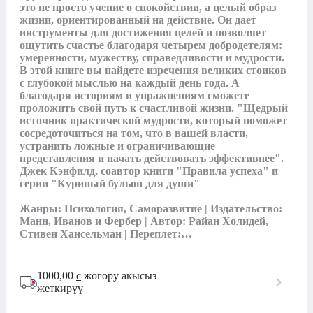
это не просто учение о спокойствии, а целый образ 
жизни, ориентированный на действие. Он дает 
инструменты для достижения целей и позволяет 
ощутить счастье благодаря четырем добродетелям: 
умеренности, мужеству, справедливости и мудрости. 
В этой книге вы найдете изречения великих стоиков 
с глубокой мыслью на каждый день года. А 
благодаря историям и упражнениям сможете 
проложить свой путь к счастливой жизни. "Щедрый 
источник практической мудрости, который поможет 
сосредоточиться на том, что в вашей власти, 
устранить ложные и ограничивающие 
представления и начать действовать эффективнее". 
Джек Кэнфилд, соавтор книги "Правила успеха" и 
серии "Куриный бульон для души"

Жанры: Психология, Саморазвитие | Издательство: 
Манн, Иванов и Фербер | Автор: Райан Холидей, 
Стивен Хансельман | Переплет:…
1000,00
с
жогору акысыз
жеткирүү