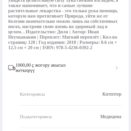
увидеть целительную силу лука свежим взглядом, а 
также напоминает, что и самые лучшие 
растительные лекарства - это только рука помощи, 
которую нам протягивает Природа, уйти же от 
болезни окончательно можно лишь на собственных 
ногах, настроив свою жизнь на здоровый лад в 
целом. . Издательство: Диля | Автор: Иван 
Неумывакин | Переплет: Мягкий переплёт | Кол-во 
страниц: 128 | Год издания: 2018 | Размеры: 0.6 см × 
12.5 см × 20 см | ISBN: 978-5-4236-0392-2
1000,00
с
жогору акысыз
жеткирүү
Китептер
Категориясы
Медицина
Подкатегориясы