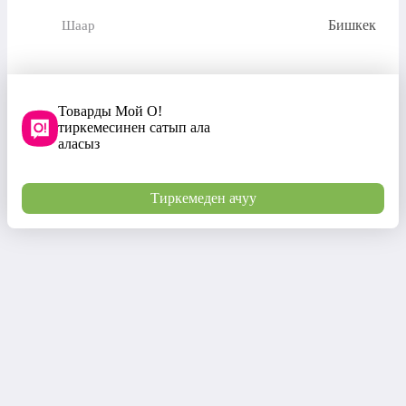
Бишкек
Шаар
Товарды Мой О!
тиркемесинен сатып ала
аласыз
Тиркемеден ачуу