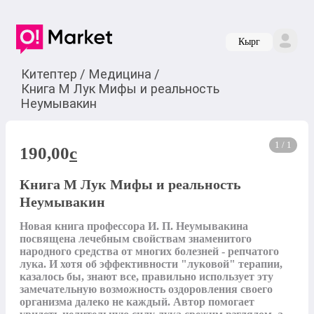
Кырг
Китептер
/
Медицина
/
Книга М Лук Мифы и реальность
Неумывакин
1 / 1
190,00
c
Книга М Лук Мифы и реальность
Неумывакин
Новая книга профессора И. П. Неумывакина 
посвящена лечебным свойствам знаменитого 
народного средства от многих болезней - репчатого 
лука. И хотя об эффективности "луковой" терапии, 
казалось бы, знают все, правильно использует эту 
замечательную возможность оздоровления своего 
организма далеко не каждый. Автор помогает 