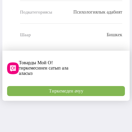
Психологиялык адабият
Подкатегориясы
Бишкек
Шаар
Товарды Мой О!
тиркемесинен сатып ала
аласыз
Тиркемеден ачуу