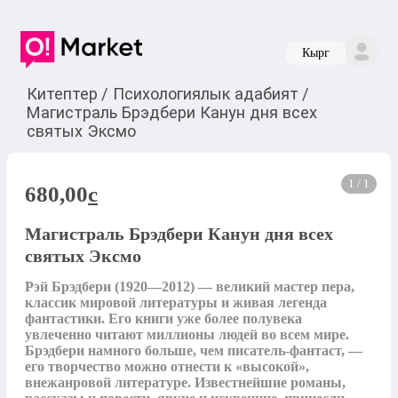
Кырг
Китептер
/
Психологиялык адабият
/
Магистраль Брэдбери Канун дня всех
святых Эксмо
1 / 1
680,00
c
Магистраль Брэдбери Канун дня всех
святых Эксмо
Рэй Брэдбери (1920—2012) — великий мастер пера, 
классик мировой литературы и живая легенда 
фантастики. Его книги уже более полувека 
увлеченно читают миллионы людей во всем мире. 
Брэдбери намного больше, чем писатель-фантаст, — 
его творчество можно отнести к «высокой», 
внежанровой литературе. Известнейшие романы, 