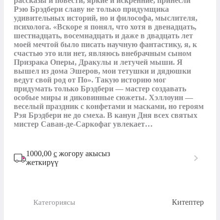
рассказы и повести, яркие и искренние, принесли 
Рэю Брэдбери славу не только придумщика 
удивительных историй, но и философа, мыслителя, 
психолога. «Вскоре я понял, что хотя в двенадцать, 
шестнадцать, восемнадцать и даже в двадцать лет 
моей мечтой было писать научную фантастику, я, к 
счастью это или нет, являюсь внебрачным сыном 
Призрака Оперы, Дракулы и летучей мыши. Я 
вышел из дома Эшеров, мои тетушки и дядюшки 
ведут свой род от По». Такую историю мог 
придумать только Брэдбери — мастер создавать 
особые миры и диковинные сюжеты. Хэллоуин — 
веселый праздник с конфетами и масками, но героям 
Рэя Брэдбери не до смеха. В канун Дня всех святых 
мистер Саван-де-Саркофаг увлекает…
1000,00
с
жогору акысыз
жеткирүү
Китептер
Категориясы