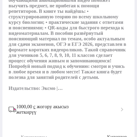
обучающими анимационными видео поможет 
выучить предмет, не прибегая к помощи 
репетиторов. В книге ты найдёшь: • 
структурированную теорию по всему школьному 
курсу биологии; • практические задания с ответами 
и пояснениями; • QR-коды для быстрого перехода к 
видеоматериалам. В пособии развёрнутый 
поясняющий материал по темам, особо актуальным 
для сдачи экзаменов, ОГЭ и ЕГЭ 2026, представлен в 
формате коротких видеороликов. Такой справочник 
для учеников 5, 6, 7, 8, 9, 10, 11 классов сделает 
процесс обучения живым и запоминающимся! 
Попробуй новый подход к обучению: смотри и учись 
в любое время и в любом месте! Также книга будет 
полезна для занятий родителей с детьми.

Издательство: Эксмо |…
1000,00
с
жогору акысыз
жеткирүү
Китептер
Категориясы