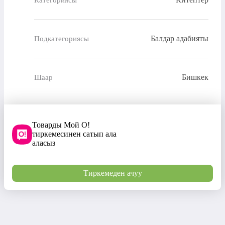
Балдар адабияты
Подкатегориясы
Бишкек
Шаар
Товарды Мой О!
тиркемесинен сатып ала
аласыз
Тиркемеден ачуу