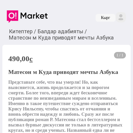
Кырг
Китептер
/
Балдар адабияты
/
Матесон м Куда приводят мечты Азбука
1 / 1
490,00
c
Матесон м Куда приводят мечты Азбука
Представьте себе, что вы умерли! Но, как 
выясняется, жизнь продолжается и за порогом 
смерти. Более того, впереди ждет бесконечное 
странствие по неизведанным мирам и вселенным. 
Именно в такое путешествие суждено отправиться 
Крису Нильсену, чтобы спастись от отчаяния и 
вновь обрести надежду и любовь. Сразу же после 
публикации роман Р. Матесона стал бестселлером и 
вызвал бурные дискуссии не только в литературных 
кругах, но и среди ученых. Названный едва ли не 