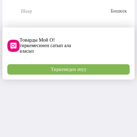
Бишкек
Шаар
Товарды Мой О!
тиркемесинен сатып ала
аласыз
Тиркемеден ачуу