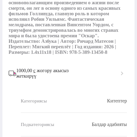
основополагающим произведением о жизни после 
смерти, он лег в основу одного из самых красивых 
фильмов Голливуда, главную роль в котором 
исполнил Робин Уильямс. Фантастическая 
мелодрама, поставленная Винсентом Уордом, с 
триумфом демонстрировалась во многих странах 
мира и была удостоена премии "Оскар". 
Издательство: Азбука | Автор: Ричард Матесон | 
Переплет: Мягкий переплёт | Год издания: 2026 | 
Размеры: 1.4x11x18 | ISBN: 978-5-389-13450-8
1000,00
с
жогору акысыз
жеткирүү
Китептер
Категориясы
Балдар адабияты
Подкатегориясы