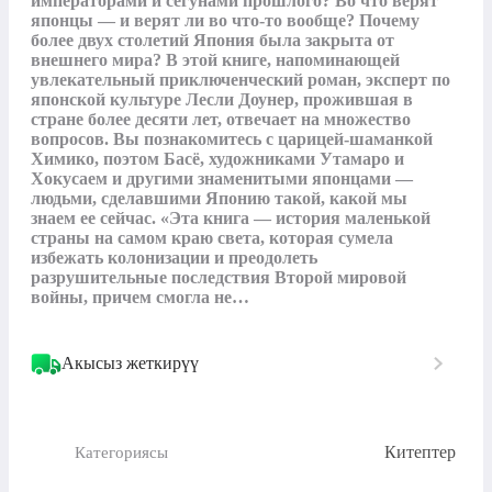
императорами и сёгунами прошлого? Во что верят 
японцы — и верят ли во что-то вообще? Почему 
более двух столетий Япония была закрыта от 
внешнего мира? В этой книге, напоминающей 
увлекательный приключенческий роман, эксперт по 
японской культуре Лесли Доунер, прожившая в 
стране более десяти лет, отвечает на множество 
вопросов. Вы познакомитесь с царицей-шаманкой 
Химико, поэтом Басё, художниками Утамаро и 
Хокусаем и другими знаменитыми японцами — 
людьми, сделавшими Японию такой, какой мы 
знаем ее сейчас. «Эта книга — история маленькой 
страны на самом краю света, которая сумела 
избежать колонизации и преодолеть 
разрушительные последствия Второй мировой 
войны, причем смогла не…
Акысыз жеткирүү
Китептер
Категориясы