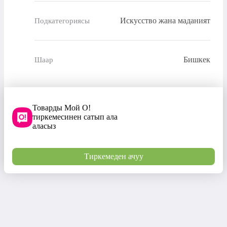
Искусство жана маданият
Подкатегориясы
Бишкек
Шаар
Товарды Мой О!
тиркемесинен сатып ала
аласыз
Тиркемеден ачуу