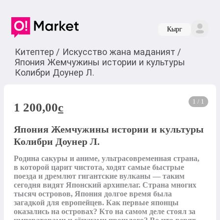
Кырг
Китептер
/
Искусство жана маданият
/
Япония Жемчужины истории и культуры
Колибри Доунер Л.
1 / 1
1 200,00
c
Япония Жемчужины истории и культуры
Колибри Доунер Л.
Родина сакуры и аниме, ультрасовременная страна, 
в которой царит чистота, ходят самые быстрые 
поезда и дремлют гигантские вулканы — таким 
сегодня видят Японский архипелаг. Страна многих 
тысяч островов, Япония долгое время была 
загадкой для европейцев. Как первые японцы 
оказались на островах? Кто на самом деле стоял за 