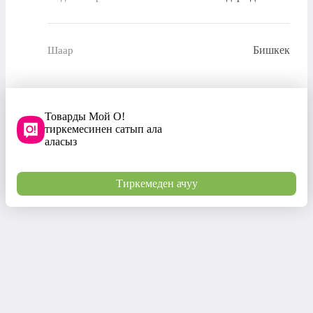
Бишкек
Шаар
Товарды Мой О!
тиркемесинен сатып ала
аласыз
Тиркемеден ачуу