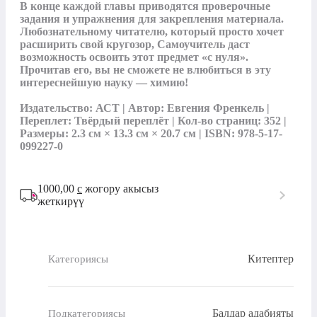
В конце каждой главы приводятся проверочные 
задания и упражнения для закрепления материала. 
Любознательному читателю, который просто хочет 
расширить свой кругозор, Самоучитель даст 
возможность освоить этот предмет «с нуля». 
Прочитав его, вы не сможете не влюбиться в эту 
интереснейшую науку — химию!

Издательство: АСТ | Автор: Евгения Френкель | 
Переплет: Твёрдый переплёт | Кол-во страниц: 352 | 
Размеры: 2.3 см × 13.3 см × 20.7 см | ISBN: 978-5-17-
099227-0
1000,00
с
жогору акысыз
жеткирүү
Китептер
Категориясы
Балдар адабияты
Подкатегориясы