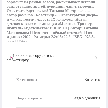
бормочет на разные голоса, рассказывает истории 
одна страшнее другой, дурманит, манит, морочит. 
Ох, что-то будет ночью? Татьяна Мастрюкова – 
автор романов «Болотница», «Приоткрытая дверь» 
и «Тихие гости», лауреат IX конкурса «Новая 
детская книга» в номинации «Мистика. Триллер. 
Фэнтези» Издательство: РОСМЭН | Автор: Татьяна 
Мастрюкова | Переплет: Твёрдый переплёт | Год 
издания: 2022 | Размеры: 2.2x15x22.2 | ISBN: 978-5-
353-09934-5
1000,00
с
жогору акысыз
жеткирүү
Китептер
Категориясы
Балдар адабияты
Подкатегориясы