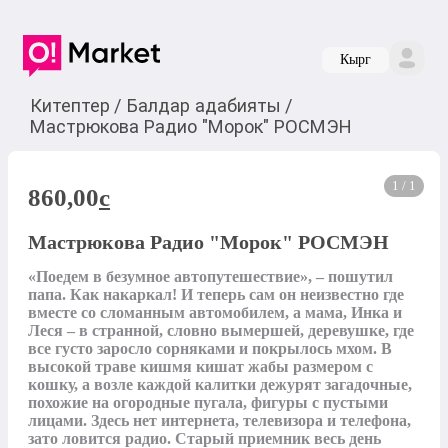
Кырг
Китептер
/
Балдар адабияты
/
Мастрюкова Радио "Морок" РОСМЭН
1 / 1
860,00
c
Мастрюкова Радио "Морок" РОСМЭН
«Поедем в безумное автопутешествие», – пошутил 
папа. Как накаркал! И теперь сам он неизвестно где 
вместе со сломанным автомобилем, а мама, Инка и 
Леся – в странной, словно вымершей, деревушке, где 
все густо заросло сорняками и покрылось мхом. В 
высокой траве кишмя кишат жабы размером с 
кошку, а возле каждой калитки дежурят загадочные, 
похожие на огородные пугала, фигуры с пустыми 
лицами. Здесь нет интернета, телевизора и телефона, 
зато ловится радио. Старый приемник весь день 