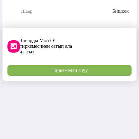
Бишкек
Шаар
Товарды Мой О!
тиркемесинен сатып ала
аласыз
Тиркемеден ачуу