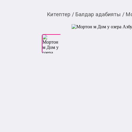
Китептер
/
Балдар адабияты
/
Мо