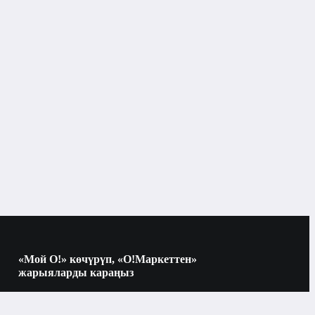
«Мой О!» көчүрүп, «О!Маркеттен»
жарыяларды караңыз
Көчүрүү үчүн камераны QR-кодго
багыттаңыз