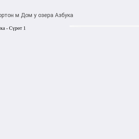
ртон м Дом у озера Азбука
490,00
c
Товарды Мой О!
тиркемесинен сатып ала
Мортон м Дом у озера
аласыз
Июнь 1933 года. Родовое им
готовое к долгожданной веч
Эдевейн, шестнадцатилетня
взволнована. Она не тольк
своего романа, но и по уши
полночь и фейерверк озаряет
младший брат, а вскоре пол
семьи. Не выдержав столь с
покидают родной дом. 2003 
вынужденного ухода из поли
деда в Корнуолле. Случайн
окруженный густым лесом и
историю этого дома, и ей р
временем Элис Эдевейн, те