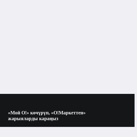
«Мой О!» көчүрүп, «О!Маркеттен»
жарыяларды караңыз
Көчүрүү үчүн камераны QR-кодго
багыттаңыз