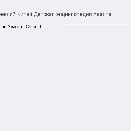
евний Китай Детская энциклопедия Аванта
520,00
c
Товарды Мой О!
тиркемесинен сатып ала
Древний Китай Детск
аласыз
Ключевые вехи истории и и
обложкой! Эта захватывающ
мир Древнего Китая – одной
историю человечества. Кита
порох, шелк… Самобытность
страны увлекут не только ю
ждут великие воины и сраже
законов и религии, особенн
кухни и многое другое. Об 
популяризатор истории древ
любопытных сведений, доп
моментально увлекают читат
страницы. Книга будет поле
его культурного развития. 