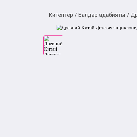
Китептер
/
Балдар адабияты
/
Др