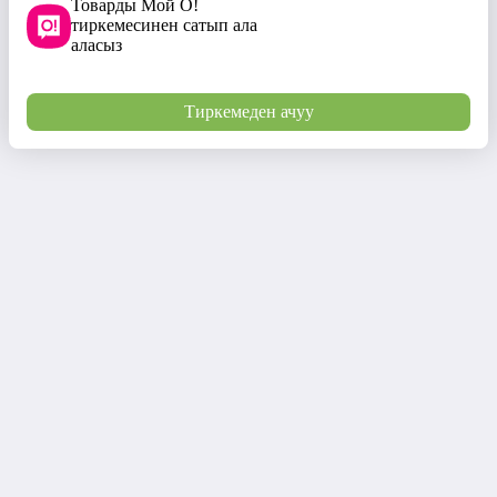
Товарды Мой О!
тиркемесинен сатып ала
аласыз
Тиркемеден ачуу