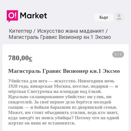
Кырг
Китептер
/
Искусство жана маданият
/
Магистраль Гравис Визионер кн.1 Эксмо
1 / 1
780,00
c
Магистраль Гравис Визионер кн.1 Эксмо
Убийства для него — искусство. Новогодняя ночь 
1920 года, январская Москва, веселье, подарки — и 
мёртвая Снегурочка на площади под ёлкой. 
Идеально спланированное убийство: ни улик, ни 
свидетелей. За своё первое дело берётся молодой 
сыщик — и бойкая барышня из дворянской семьи. 
Может, им стоит объединить усилия, ведь кто знает, 
куда заведёт их поиск убийцы? Потому что на одной 
жертве он явно не остановится.
