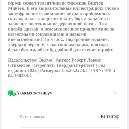
героев создал талантливый художник Виктор 
Минеев. В его выразительных иллюстрациях словно 
зашифрованы и завывание ветра в прибрежных 
скалах, и плеск морских волн у борта корабля, и 
зловещее постукивание деревянной ноги… Так 
вперёд, друзья, в необыкновенное приключение, за 
несметными сокровищами и новыми 
впечатлениями! Йо-хо-хо!.. Подарочное издание: 
твёрдый переплёт с частичным лаком, плотная 
белая бумага, чёткий, удобный для чтения шрифт.

Издательство: Эксмо | Автор: Роберт Льюис 
Стивенсон | Переплет: Твёрдый переплёт | Год 
издания: 2022 | Размеры: 1.5x20.2x24.5 | ISBN: 978-5-
04-160339-7
Акысыз жеткирүү
Китептер
Категориясы