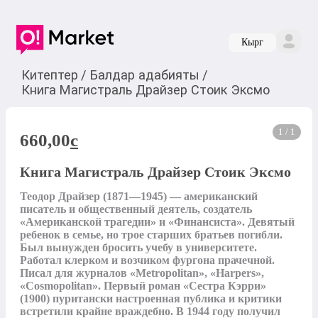
Кырг
Китептер
/
Балдар адабияты
/
Книга Магистраль Драйзер Стоик Эксмо
1 / 1
660,00
c
Книга Магистраль Драйзер Стоик Эксмо
Теодор Драйзер (1871—1945) — американский 
писатель и общественный деятель, создатель 
«Американской трагедии» и «Финансиста». Девятый 
ребенок в семье, но трое старших братьев погибли. 
Был вынужден бросить учебу в университете. 
Работал клерком и возчиком фургона прачечной. 
Писал для журналов «Metropolitan», «Harpers», 
«Cosmopolitan». Первый роман «Сестра Кэрри» 
(1900) пуритански настроенная публика и критики 
встретили крайне враждебно. В 1944 году получил 