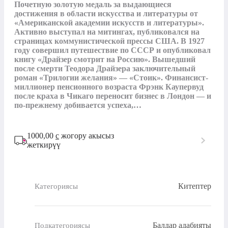
Почетную золотую медаль за выдающиеся 
достижения в области искусства и литературы от 
«Американской академии искусств и литературы». 
Активно выступал на митингах, публиковался на 
страницах коммунистической прессы США. В 1927 
году совершил путешествие по СССР и опубликовал 
книгу «Драйзер смотрит на Россию». Вышедший 
после смерти Теодора Драйзера заключительный 
роман «Трилогии желания» — «Стоик». Финансист-
миллионер пенсионного возраста Фрэнк Каупервуд 
после краха в Чикаго переносит бизнес в Лондон — и 
по-прежнему добивается успеха,…
1000,00
с
жогору акысыз
жеткирүү
Китептер
Категориясы
Балдар адабияты
Подкатегориясы