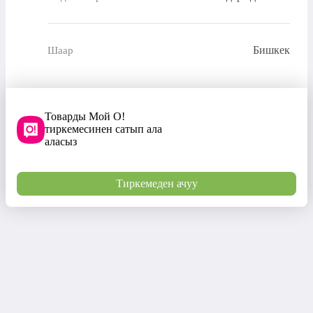
Бишкек
Шаар
Товарды Мой О!
тиркемесинен сатып ала
аласыз
Тиркемеден ачуу