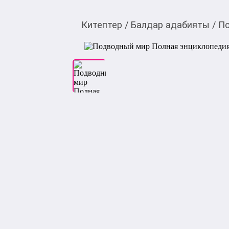
Китептер
/
Балдар адабияты
/
По