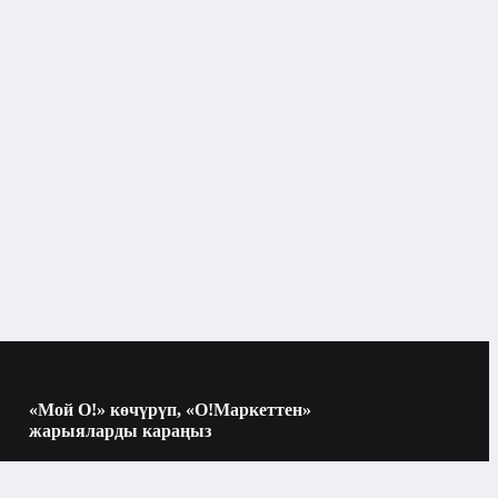
«Мой О!» көчүрүп, «О!Маркеттен»
жарыяларды караңыз
Көчүрүү үчүн камераны QR-кодго
багыттаңыз