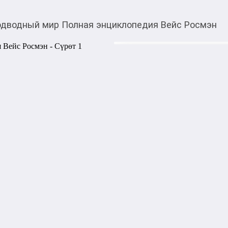
дводный мир Полная энциклопедия Вейс Росмэн
990,00
c
Товарды Мой О!
тиркемесинен сатып ала
Подводный мир Полна
аласыз
Большая энциклопедия для 
о необычных обитателях мор
косатках, гигантских карака
многих других. Краткая, е
иллюстрации, цветные стра
читатель отправится в удив
Мирового океана и познаком
Драконами, которые умеют 
кричать по-ослиному · Мед
желтком · И многими други
Сабрина Вейс | Переплет: Тв
Размеры: 1.4x20.1x26.1 | ISB