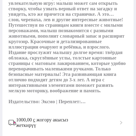
увлекательную игру: малыш может сам открыть 
створку, чтобы узнать верный ответ на загадку и 
увидеть, кто же прячется на страничке. А это… 
слон, черепаха, лев и другие интересные животные! 
Путешествуя по страницам книги вместе с милыми 
персонажами, малыш познакомится с разными 
животными, пополнит словарный запас и расширит 
кругозор. Красочные и детализированные 
иллюстрации очаруют и ребёнка, и взрослого. 
Издание прослужит малышу долгое время: твёрдая 
обложка, скруглённые углы, толстые картонные 
страницы с матовым лакированием, которые удобно 
переворачивать маленькими ручками. Только 
безопасные материалы! Эта развивающая книга 
отлично подходит детям до 3-х лет. А игра с 
интерактивными элементами поможет развить 
мелкую моторику, воображение и память.

Издательство: Эксмо | Переплет:…
1000,00
с
жогору акысыз
жеткирүү