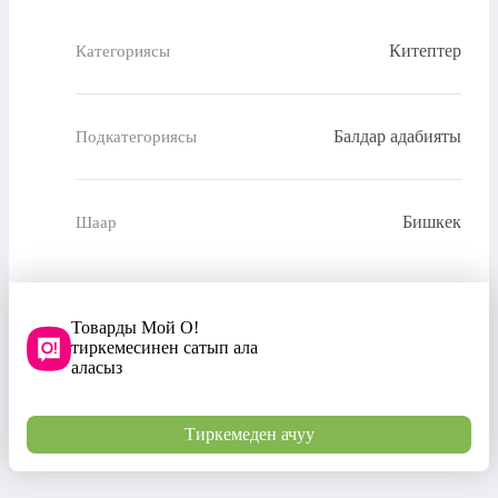
Китептер
Категориясы
Балдар адабияты
Подкатегориясы
Бишкек
Шаар
Товарды Мой О!
тиркемесинен сатып ала
аласыз
Тиркемеден ачуу