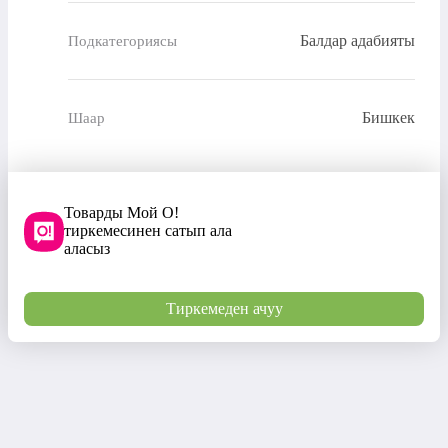
Балдар адабияты
Подкатегориясы
Бишкек
Шаар
Товарды Мой О!
тиркемесинен сатып ала
аласыз
Тиркемеден ачуу