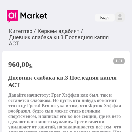
Кырг
Китептер
/
Көркөм адабият
/
Дневник слабака кн.3 Последняя капля
АСТ
1 / 1
960,00
c
Дневник слабака кн.3 Последняя капля
АСТ
Давайте начистоту: Грег Хэффли как был, так и 
останется слабаком. Но пусть кто-нибудь объяснит 
это отцу Грега! Вся штука в том, что Фрэнк Хэффли 
вообразил, будто сын может стать великим 
спортсменом, и записал его во все секции, где из него 
сделают настоящего мужчину. Грег всячески 
увиливает от занятий, но заканчивается всё тем, что 