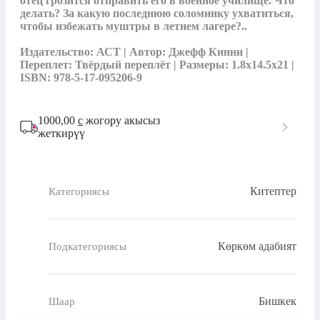
отец грозится отправить его в военное училище. Что 
делать? За какую последнюю соломинку ухватиться, 
чтобы избежать муштры в летнем лагере?..

Издательство: АСТ | Автор: Джефф Кинни | 
Переплет: Твёрдый переплёт | Размеры: 1.8x14.5x21 | 
ISBN: 978-5-17-095206-9
1000,00
с
жогору акысыз
жеткирүү
Китептер
Категориясы
Көркөм адабият
Подкатегориясы
Бишкек
Шаар