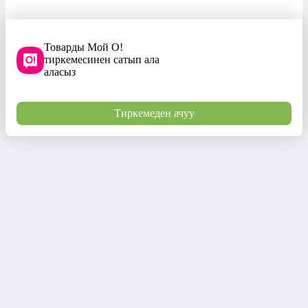
Товарды Мой О!
тиркемесинен сатып ала
аласыз
Тиркемеден ачуу