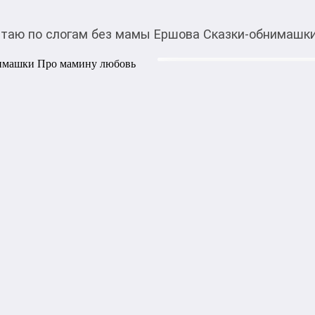
таю по слогам без мамы Ершова Сказки-обнимашк
410,00
c
Товарды Мой О!
тиркемесинен сатып ала
Читаю по слогам без
аласыз
Про мамину любовь 
Мама — первое слово и гла
взаимоотношений с мамой в
жизненный успех ребенка. К
многодетной мамы Евгении
доброго тигренка Мурчика 
подарят ему психологическу
мамой. Все слова в сказке р
подходит для первого самост
за буквой, слог за слогом р
историю и выполнит интере
чтения. Лучший подарок д