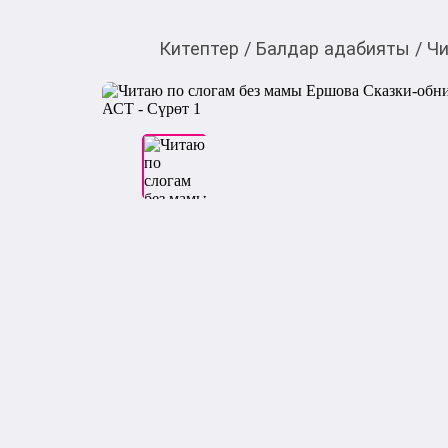
Китептер
/
Балдар адабияты
/
Чи