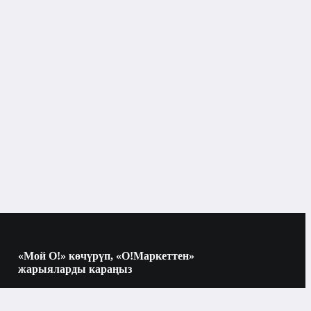
«Мой О!» көчүрүп, «О!Маркеттен»
жарыяларды караңыз
Көчүрүү үчүн камераны QR-кодго
багыттаңыз