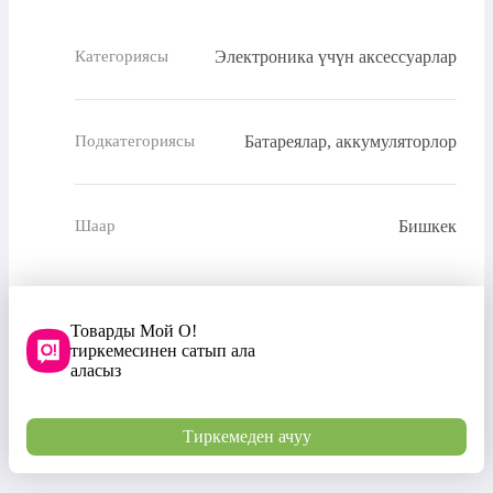
Электроника үчүн аксессуарлар
Категориясы
Батареялар, аккумуляторлор
Подкатегориясы
Бишкек
Шаар
Товарды Мой О!
тиркемесинен сатып ала
аласыз
Тиркемеден ачуу