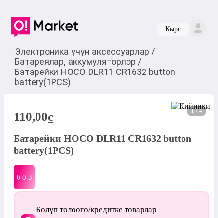
Кырг
Электроника үчүн аксессуарлар
/
Батареялар, аккумуляторлор
/
Батарейки HOCO DLR11 CR1632 button
battery(1PCS)
1 / 4
110,00
c
Батарейки HOCO DLR11 CR1632 button
battery(1PCS)
0-0-
3
Бөлүп төлөөгө/кредитке товарлар