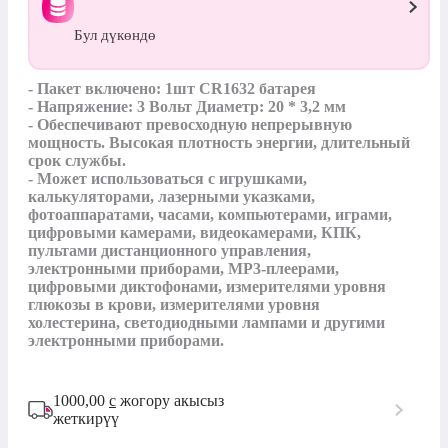
Бул дүкөндө
- Пакет включено: 1шт CR1632 батарея

- Напряжение: 3 Вольт Диаметр: 20 * 3,2 мм

- Обеспечивают превосходную непрерывную 
мощность. Высокая плотность энергии, длительный 
срок службы.

- Может использоваться с игрушками, 
калькуляторами, лазерными указками, 
фотоаппаратами, часами, компьютерами, играми, 
цифровыми камерами, видеокамерами, КПК, 
пультами дистанционного управления, 
электронными приборами, MP3-плеерами, 
цифровыми диктофонами, измерителями уровня 
глюкозы в крови, измерителями уровня 
холестерина, светодиодными лампами и другими 
электронными приборами.
1000,00
с
жогору акысыз
жеткирүү