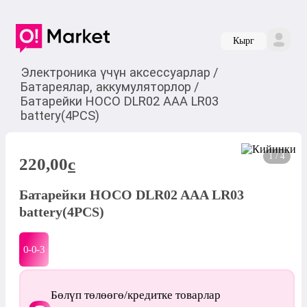
Кырг
Электроника үчүн аксессуарлар
/
Батареялар, аккумуляторлор
/
Батарейки HOCO DLR02 AAA LR03
battery(4PCS)
1 / 4
220,00
c
Батарейки HOCO DLR02 AAA LR03
battery(4PCS)
0-0-
3
Бөлүп төлөөгө/кредитке товарлар