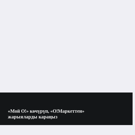
ачык
чехол
Apple
«Мой О!» көчүрүп, «О!Маркеттен»
жарыяларды караңыз
Көчүрүү үчүн камераны QR-кодго
багыттаңыз