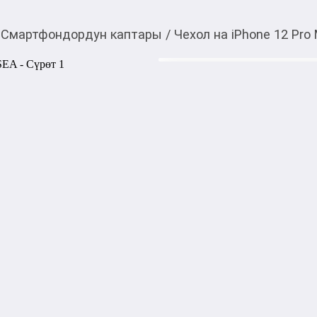
Смартфондордун каптары
/
Чехол на iPhone 12 Pro
550,00
c
Товарды Мой О!
тиркемесинен сатып ала
Чехол на iPhone 12 P
аласыз
Силиконовый CASETIFY — 
бокам для максимальной за
Чехол надежно защитит ваш
падениях, сохраняя его без
устройства.
1000,00
с
жогору акысыз
жеткирүү
Категориясы