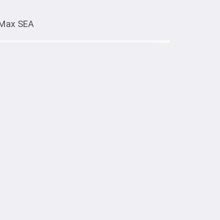
 Max SEA
Тиркемеден ачуу
ro Max SEA
оснащён противоударными вставками по 
щиты. 

 телефон даже при самых неожиданных 
упречный вид и продлевая срок службы 
Телефондор үчүн аксессуарлар