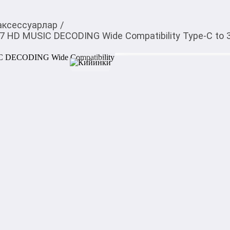
аксессуарлар
/
 HD MUSIC DECODING Wide Compatibility Type-C to
660,00
c
Товарды Мой О!
тиркемесинен сатып ала
Переходники ACEFAS
аласыз
DECODING Wide Compa
0-0-
3
Бөлүп төлөөгө/креди
Бул дүкөндө