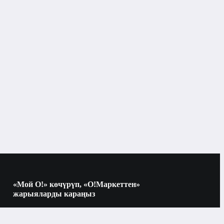
Телефондор үчүн аксессуарлар
Бишкек
«Мой О!» көчүрүп, «О!Маркеттен»
жарыяларды караңыз
Көчүрүү үчүн камераны QR-кодго
багыттаңыз