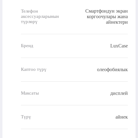
Смартфондун экран
Телефон
коргоочулары жана
аксессуарларынын
түрлөрү
айнектери
LuxCase
Бренд
олеофобиялык
Каптоо түрү
дисплей
Максаты
айнек
Түрү