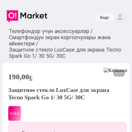
Кырг
Телефондор үчүн аксессуарлар
/
Смартфондун экран коргоочулары жана
айнектери
/
Защитное стекло LuxCase для экрана Tecno
Spark Gо 1/ 30 5G/ 30C
1 / 3
190,00
c
Защитное стекло LuxCase для экрана
Tecno Spark Gо 1/ 30 5G/ 30C
0-0-
6