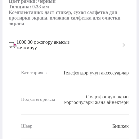
Цвет рамки: черный

Толщина: 0.33 мм

Комплектация: даст-стикер, сухая салфетка для 
протирки экрана, влажная салфетка для очистки 
экрана
1000,00
с
жогору акысыз
жеткирүү
Телефондор үчүн аксессуарлар
Категориясы
Смартфондун экран
Подкатегориясы
коргоочулары жана айнектери
Бишкек
Шаар