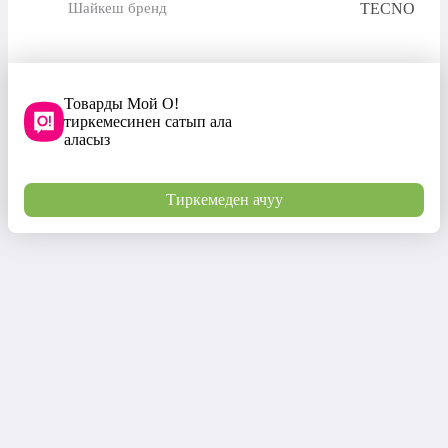
TECNO
Шайкеш бренд
Товарды Мой О!
тиркемесинен сатып ала
аласыз
Тиркемеден ачуу