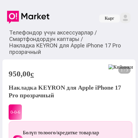
Кырг
Телефондор үчүн аксессуарлар
/
Смартфондордун каптары
/
Накладка KEYRON для Apple iPhone 17 Pro
прозрачный
1 / 3
950,00
c
Накладка KEYRON для Apple iPhone 17
Pro прозрачный
0-0-
6
Бөлүп төлөөгө/кредитке товарлар