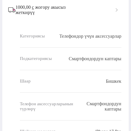
1000,00
с
жогору акысыз
жеткирүү
Телефондор үчүн аксессуарлар
Категориясы
Смартфондордун каптары
Подкатегориясы
Бишкек
Шаар
Смартфондордун
Телефон аксессуарларынын
түрлөрү
каптары