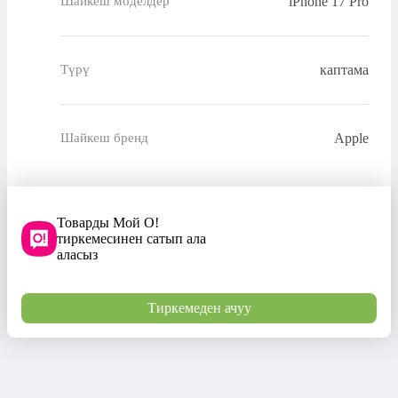
iPhone 17 Pro
Шайкеш моделдер
каптама
Түрү
Apple
Шайкеш бренд
Товарды Мой О!
тиркемесинен сатып ала
аласыз
Тиркемеден ачуу