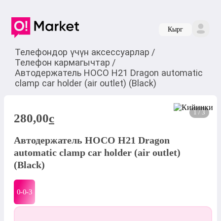
Кырг
Телефондор үчүн аксессуарлар
/
Телефон кармагычтар
/
Автодержатель HOCO H21 Dragon automatic
clamp car holder (air outlet) (Black)
1 / 3
280,00
c
Автодержатель HOCO H21 Dragon
automatic clamp car holder (air outlet)
(Black)
0-0-
3