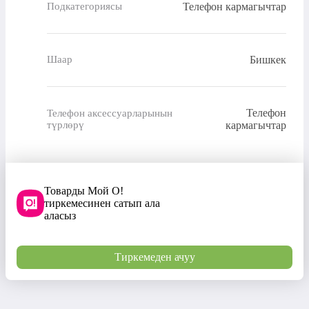
Телефон кармагычтар
Подкатегориясы
Бишкек
Шаар
Телефон
Телефон аксессуарларынын
түрлөрү
кармагычтар
Товарды Мой О!
тиркемесинен сатып ала
аласыз
Тиркемеден ачуу