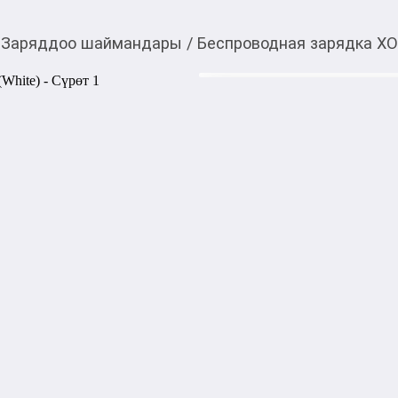
Заряддоо шаймандары
/
Беспроводная зарядка XO-
280,00
c
Товарды Мой О!
тиркемесинен сатып ала
Беспроводная зарядка
аласыз
0-0-
3
Бөлүп төлөөгө/креди
Бул дүкөндө
Держатель XO амортизирующ
сериями iPhone 12 и iPhone 
стоять горизонтально или в