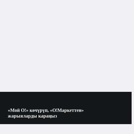
Заряддоо шаймандары
нын түрлөрү
«Мой О!» көчүрүп, «О!Маркеттен»
жарыяларды караңыз
Көчүрүү үчүн камераны QR-кодго
багыттаңыз