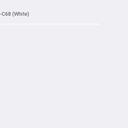
C68 (White)
Тиркемеден ачуу
 XO-C68 (White)
тке товарлар
ий, прочный, качественный, совместим с 
13, поворачивается на 90 градусов, может 
ертикально.
