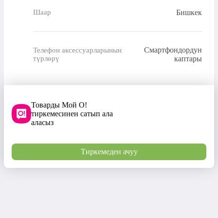
Бишкек
Шаар
Смартфондордун
Телефон аксессуарларынын
түрлөрү
каптары
Товарды Мой О!
тиркемесинен сатып ала
аласыз
Тиркемеден ачуу