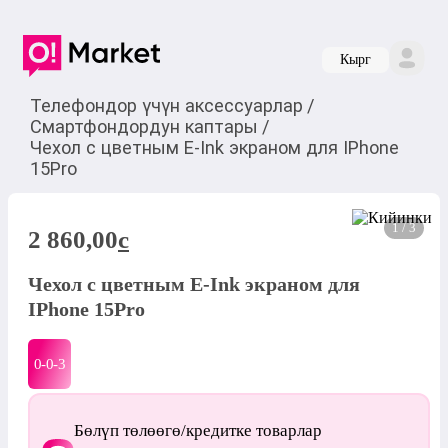
Кырг
Телефондор үчүн аксессуарлар
/
Смартфондордун каптары
/
Чехол с цветным E-Ink экраном для IPhone
15Pro
1 / 3
2 860,00
c
Чехол с цветным E-Ink экраном для
IPhone 15Pro
0-0-
3
Бөлүп төлөөгө/кредитке товарлар