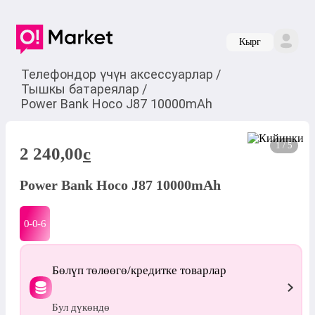
Кырг
Телефондор үчүн аксессуарлар
/
Тышкы батареялар
/
Power Bank Hoco J87 10000mAh
1 / 5
2 240,00
c
Power Bank Hoco J87 10000mAh
0-0-
6
Бөлүп төлөөгө/кредитке товарлар
Бул дүкөндө