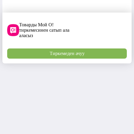
Товарды Мой О!
тиркемесинен сатып ала
аласыз
Тиркемеден ачуу