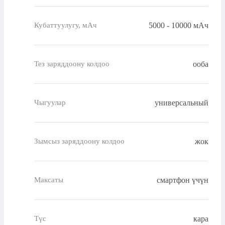
5000 - 10000 мАч
Кубаттуулугу, мАч
ооба
Тез заряддоону колдоо
универсальный
Чыгуулар
жок
Зымсыз заряддоону колдоо
смартфон үчүн
Максаты
кара
Түс