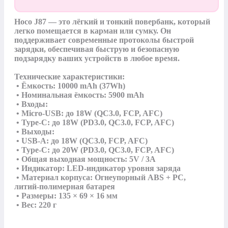
Hoco J87 — это лёгкий и тонкий повербанк, который 
легко помещается в карман или сумку. Он 
поддерживает современные протоколы быстрой 
зарядки, обеспечивая быструю и безопасную 
подзарядку ваших устройств в любое время.

Технические характеристики:

 • Ёмкость: 10000 mAh (37Wh)

 • Номинальная ёмкость: 5900 mAh

 • Входы:

 • Micro-USB: до 18W (QC3.0, FCP, AFC)

 • Type-C: до 18W (PD3.0, QC3.0, FCP, AFC)

 • Выходы:

 • USB-A: до 18W (QC3.0, FCP, AFC)

 • Type-C: до 20W (PD3.0, QC3.0, FCP, AFC)

 • Общая выходная мощность: 5V / 3A

 • Индикатор: LED-индикатор уровня заряда

 • Материал корпуса: Огнеупорный ABS + PC, 
литий-полимерная батарея

 • Размеры: 135 × 69 × 16 мм

 • Вес: 220 г