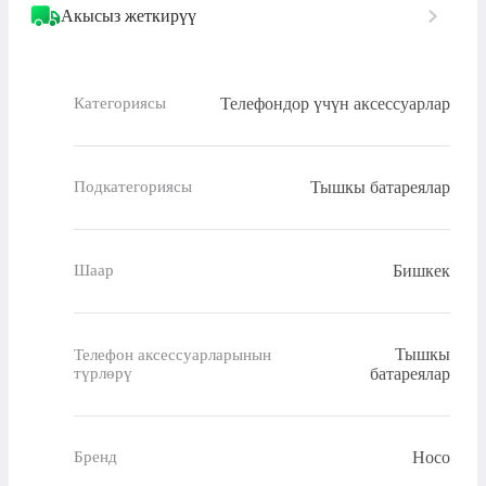
Акысыз жеткирүү
Телефондор үчүн аксессуарлар
Категориясы
Тышкы батареялар
Подкатегориясы
Бишкек
Шаар
Тышкы
Телефон аксессуарларынын
түрлөрү
батареялар
Hoco
Бренд